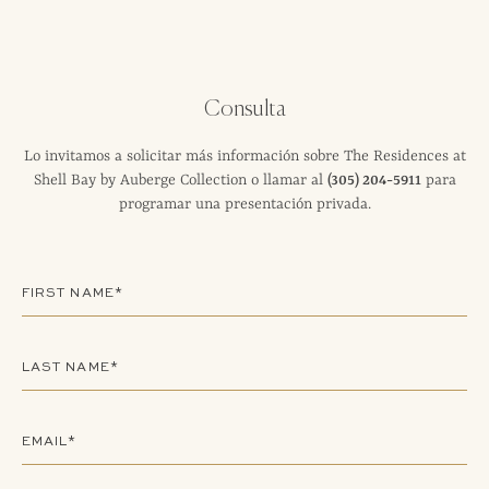
Consulta
Lo invitamos a solicitar más información sobre The Residences at
Shell Bay by Auberge Collection o llamar al
(305) 204-5911
para
programar una presentación privada.
This field is required
Alternative:
FIRST NAME*
LAST NAME*
EMAIL*